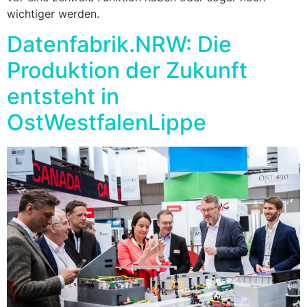
wichtiger werden.
Datenfabrik.NRW: Die
Produktion der Zukunft
entsteht in
OstWestfalenLippe