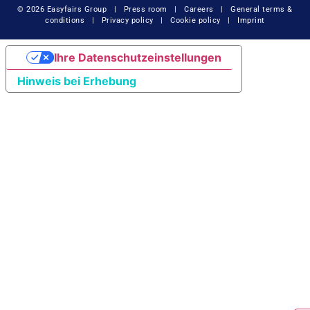
© 2026 Easyfairs Group
|
Press room
|
Careers
|
General terms &
conditions
|
Privacy policy
|
Cookie policy
|
Imprint
Ihre Datenschutzeinstellungen
Hinweis bei Erhebung