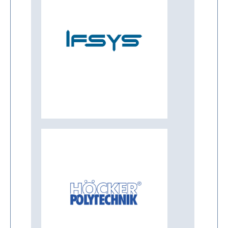
Mehr Infos
GmbH
Feeding Systems
IFSYS Integrated
Mehr Infos
Polytechnik
Höcker