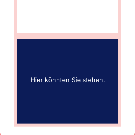
smart2i Industry
Mehr Infos
Hier könnten Sie stehen!
Digital HUB!
Werden Sie Aussteller im