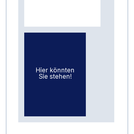
Mehr Infos
Hier könnten
Sie stehen!
SoMa CLUB!
Mitglied im
Werden Sie