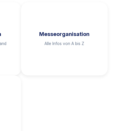
Zur Messeorganisation
n
Messeorganisation
nach Themen sortiert.
and
Alle Infos von A bis Z
.
Ort sowie Auf- & Abbau übersichtlich
d Lead-
Bereichen Standplanung, Wichtiges vor
hre
Entdecken Sie die Inhalte in den