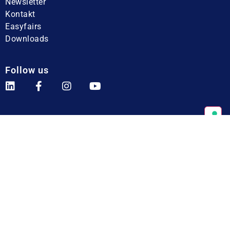
Newsletter
Kontakt
Easyfairs
Downloads
Follow us
Unsere Maßnahmen zur Nachhaltigkeit
© 2026 Easyfairs Group
|
Press room
|
Careers
|
General terms &
conditions
|
Privacy policy
|
Cookie policy
|
Imprint