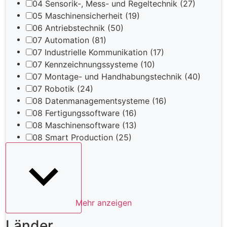
04 Sensorik-, Mess- und Regeltechnik
(27)
05 Maschinensicherheit
(19)
06 Antriebstechnik
(50)
07 Automation
(81)
07 Industrielle Kommunikation
(17)
07 Kennzeichnungssysteme
(10)
07 Montage- und Handhabungstechnik
(40)
07 Robotik
(24)
08 Datenmanagementsysteme
(16)
08 Fertigungssoftware
(16)
08 Maschinensoftware
(13)
08 Smart Production
(25)
Mehr anzeigen
Länder