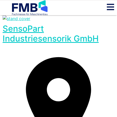
SensoPart
Industriesensorik GmbH