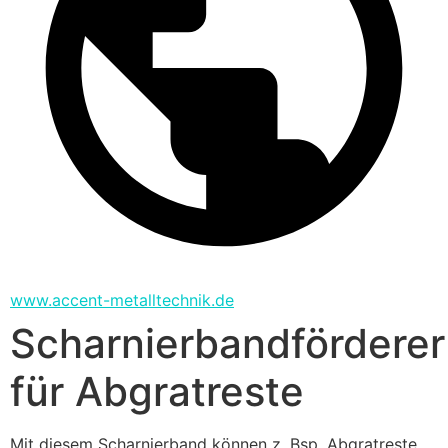
www.accent-metalltechnik.de
Scharnierbandförderer
für Abgratreste
Mit diesem Scharnierband können z. Bsp. Abgratreste 